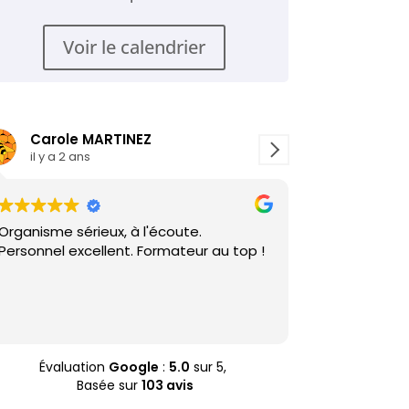
Voir le calendrier
Carole MARTINEZ
Marie-Pie
il y a 2 ans
il y a 2 ans
Organisme sérieux, à l'écoute.
Le varroa....2 j
Personnel excellent. Formateur au top !
mérite bien ça 
Bon équilibre e
Toutes mes qu
réponses voire p
Lire la suite
Indispensable 
lors qu'une pos
Évaluation
Google
:
5.0
sur 5,
Basée sur
103 avis