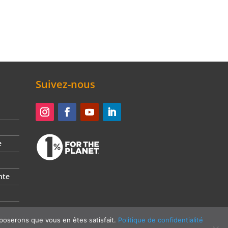
Suivez-nous
e
nte
le
pposerons que vous en êtes satisfait.
Politique de confidentialité