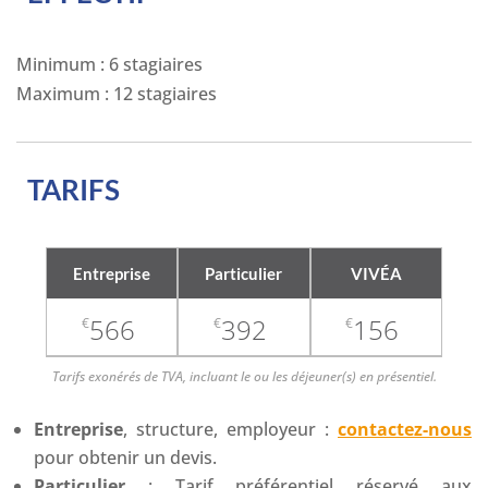
Minimum : 6 stagiaires
Maximum : 12 stagiaires
TARIFS
Entreprise
Particulier
VIVÉA
566
392
156
€
€
€
Tarifs exonérés de TVA, incluant le ou les déjeuner(s) en présentiel.
Entreprise
, structure, employeur :
contactez-nous
pour obtenir un devis.
Particulier
: Tarif préférentiel réservé aux